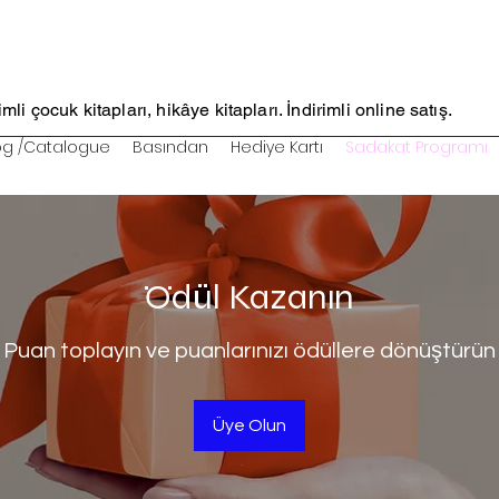
li çocuk kitapları, hikâye kitapları. İndirimli online satış.
og /Catalogue
Basından
Hediye Kartı
Sadakat Programı
Ödül Kazanın
Puan toplayın ve puanlarınızı ödüllere dönüştürün
Üye Olun