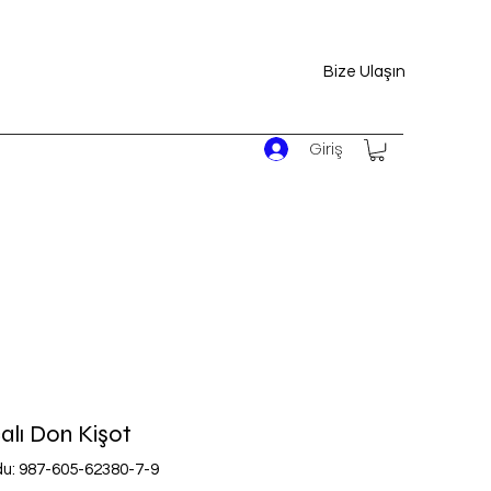
Bize Ulaşın
Giriş
lı Don Kişot
du: 987-605-62380-7-9