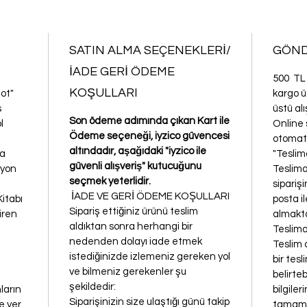
SATIN ALMA SEÇENEKLERİ/
GÖND
İADE GERİ ÖDEME
500 TL a
KOŞULLARI
şot"
kargo ü
s
üstü al
Son ödeme adımında çıkan Kart ile
l
Online 
Ödeme seçeneği, iyzico güvencesi
e
otomati
altındadır, aşağıdaki "iyzico ile
na
"Teslim
güvenli alışveriş" kutucuğunu
iyon
Teslimat
seçmek yeterlidir.
sipariş
İADE VE GERİ ÖDEME KOŞULLARI
Kitabı
posta i
Sipariş ettiğiniz ürünü teslim
iren
almakta
aldıktan sonra herhangi bir
Teslimat
nedenden dolayı iade etmek
Teslim 
istediğinizde izlemeniz gereken yol
bir tes
ve bilmeniz gerekenler şu
belirteb
şekildedir:
ların
bilgiler
Siparişinizin size ulaştığı günü takip
e yer
tamamla