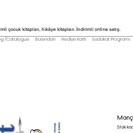
li çocuk kitapları, hikâye kitapları. İndirimli online satış.
og /Catalogue
Basından
Hediye Kartı
Sadakat Programı
Mança
Stok ko