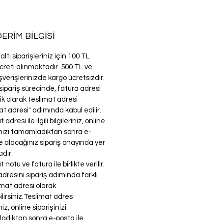
ERİM BİLGİSİ
ltı siparişleriniz için 100 TL
creti alınmaktadır. 500 TL ve
ışverişlerinizde kargo ücretsizdir.
sipariş sürecinde, fatura adresi
k olarak teslimat adresi
at adresi" adımında kabul edilir.
 adresi ile ilgili bilgileriniz, online
inizi tamamladıktan sonra e-
le alacağınız sipariş onayında yer
dır.
 notu ve fatura ile birlikte verilir.
adresini sipariş adımında farklı
limat adresi olarak
ilirsiniz.Teslimat adres
iniz, online siparişinizi
dıktan sonra e-posta ile