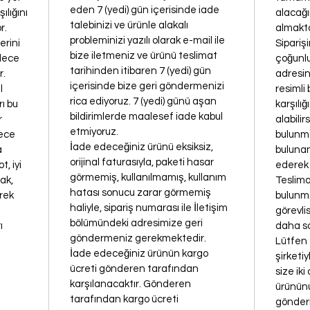
eden 7 (yedi) gün içerisinde iade
ılığını
alacağı
talebinizi ve ürünle alakalı
r.
almakta
probleminizi yazılı olarak e-mail ile
erini
Sipariş
bize iletmeniz ve ürünü teslimat
ylece
çoğunlu
tarihinden itibaren 7 (yedi) gün
or.
adresini
içerisinde bize geri göndermenizi
l
resimli 
rica ediyoruz. 7 (yedi) günü aşan
ı bu
karşılı
bildirimlerde maalesef iade kabul
r
alabili
etmiyoruz.
lece
bulunm
İade edeceğiniz ürünü eksiksiz,
a
bulunan
orijinal faturasıyla, paketi hasar
, iyi
ederek s
görmemiş, kullanılmamış, kullanım
ak,
Teslim
hatası sonucu zarar görmemiş
rek
bulunm
haliyle, sipariş numarası ile İletişim
görevli
bölümündeki adresimize geri
ı
daha so
göndermeniz gerekmektedir.
Lütfen
İade edeceğiniz ürünün kargo
şirketiy
ücreti gönderen tarafından
size ik
karşılanacaktır. Gönderen
ürününü
tarafından kargo ücreti
gönderi