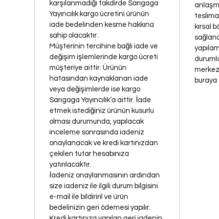
karşılanmadığı takdirde Sarıgaga
anlaşma
Yayıncılık kargo ücretini ürünün
teslima
iade bedelinden kesme hakkına
kırsal b
sahip olacaktır.
sağlana
Müşterinin tercihine bağlı iade ve
yapılam
değişim işlemlerinde kargo ücreti
durumla
müşteriye aittir. Ürünün
merkezi
hatasından kaynaklanan iade
buraya 
veya değişimlerde ise kargo
Sarıgaga Yayıncılık’a aittir. İade
etmek istediğiniz ürünün kusurlu
olması durumunda, yapılacak
inceleme sonrasında iadeniz
onaylanacak ve kredi kartınızdan
çekilen tutar hesabınıza
yatırılacaktır.
İadeniz onaylanmasının ardından
size iadeniz ile ilgili durum bilgisini
e-mail ile bildiriril ve ürün
bedelinizin geri ödemesi yapılır.
Kredi kartınıza yapılan geri iadenin