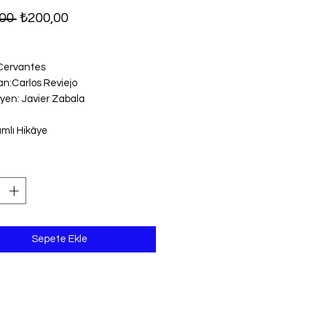
Normal
İndirimli
00 
₺200,00
Fiyat
Fiyat
Cervantes
an:Carlos Reviejo
yen: Javier Zabala
amlı Hikâye
Sepete Ekle