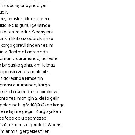
nız sipariş onayında yer
dır.
iniz, onaylandıktan sonra,
kla 3-5 iş günü içerisinde
ze teslim edilir. Siparişinizi
bir kimlik ibraz ederek, imza
ğı kargo görevlisinden teslim
rsiniz. Teslimat adresinde
amanız durumunda, adreste
 bir başka şahıs, kimlik ibraz
iparişinizi teslim alabilir.
at adresinde kimsenin
aması durumunda, kargo
si size bu konuda not bırakır ve
nra teslimat için 2. defa gelir.
 gelen notu gördüğünüzde kargo
le iletişime geçin. Kargo şirketi
i defada da ulaşamazsa
zü tarafımıza geri iletir.
Sipariş
mlerimizi gerçekleştiren