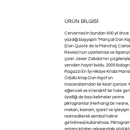
ÜRÜN BİLGİSİ
Cervantes'in bundan 400 yıl önce
yazdığı başyapıtı "Mançalı Don Ki
(Don Quiote de la Mancha), Carlo
Reviejo'nun uyarlaması ve İspanyo
çizer Javier Zabala'nın çizgileriyl
yeniden hayat buldu. 2005 Bolog
Ragazzi En İyi Hikâye Kitabı Mans
Ödüllü kitap Don Kişot'un
maceralarından bir kesit içeriyor. 
eğlenceli ve interaktif bir hale get
özelliği de bazı kelimeler yerine
piktogramlar (Herhangi bir nesne,
mekan, kavram, işaret ve işleyişin
resmedilerek sembol haline
getirilmesi) kullanılması. Piktogram
anlamı kitabın arkasındaki sözlükt