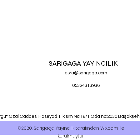
SARIGAGA YAYINCILIK
esra@sarigaga.com
05324313936
urgut Özal Caddesi Haseyad 1. kısım No:18/1 Oda no:2030 Başakşehi
©2020, Sarıgaga Yayıncılık tarafından Wix.com ile
kurulmuştur.