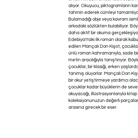
alıyor. Okuyucu, piktogramların karş
tahmin ederek cümleyi tamamlıyo
Bulamadığı obje veya kavram isiml
arkadaki sözlükten bulabiliyor. Bö
daha aktif bir okuma gerçekleşiy
Edebiyattaki ilk roman olarak kabu
edilen Mançalı Don Kişot, çocuklar
ünlü roman kahramanıyla, sade bi
metin aracılığıyla tanıştırıyor. Böy
çocuklar, bir klasiği, erken yaşlard
tanımış oluyorlar. Mançalı Don Kişot
bir okur yetiştirmeye yardımcı olac
çocuklar kadar büyüklerin de seve
okuyacağı, illüstrasyonlarıyla kitap
koleksiyonunuzun değerli parçalar
arasına girecek bir eser.