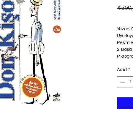
 ₺250,
Yazan: 
Uyarlay
Resimle
2. Baskı
Piktogr
Adet
*