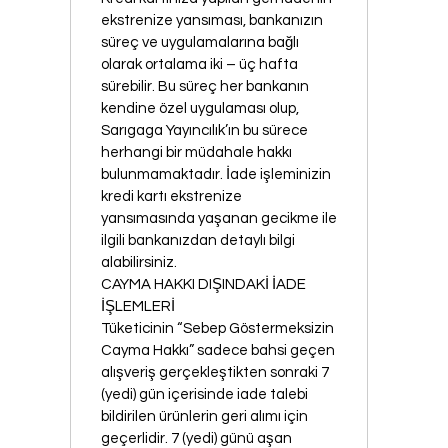
ekstrenize yansıması, bankanızın
süreç ve uygulamalarına bağlı
olarak ortalama iki – üç hafta
sürebilir. Bu süreç her bankanın
kendine özel uygulaması olup,
Sarıgaga Yayıncılık’ın bu sürece
herhangi bir müdahale hakkı
bulunmamaktadır. İade işleminizin
kredi kartı ekstrenize
yansımasında yaşanan gecikme ile
ilgili bankanızdan detaylı bilgi
alabilirsiniz.
CAYMA HAKKI DIŞINDAKİ İADE
İŞLEMLERİ
Tüketicinin “Sebep Göstermeksizin
Cayma Hakkı” sadece bahsi geçen
alışveriş gerçekleştikten sonraki 7
(yedi) gün içerisinde iade talebi
bildirilen ürünlerin geri alımı için
geçerlidir. 7 (yedi) günü aşan