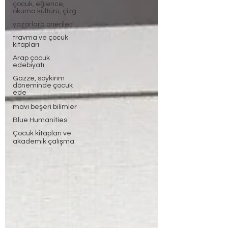
çocuk, eğlence,
okuma kültürü, çizg
yazarlara öneriler
travma ve çocuk
kitapları
Arap çocuk
edebiyatı
Gazze, soykırım
döneminde çocuk
ede
mavi beşeri bilimler
Blue Humanities
Çocuk kitapları ve
akademik çalışma